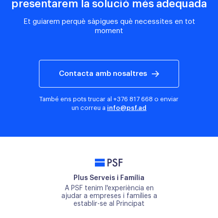
presentarem la solució més adequada
Et guiarem perquè sàpigues què necessites en tot
moment
Contacta amb nosaltres
També ens pots trucar al
+376 817 668
o enviar
un correu a
info@psf.ad
PSF
Plus Serveis i Família
A PSF tenim l'experiència en
ajudar a empreses i famílies a
establir-se al Principat