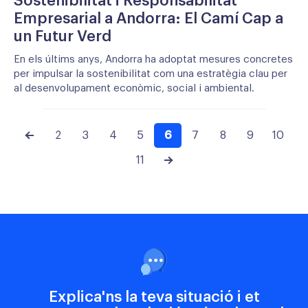
Sostenibilitat i Responsabilitat
Empresarial a Andorra: El Camí Cap a
un Futur Verd
En els últims anys, Andorra ha adoptat mesures concretes
per impulsar la sostenibilitat com una estratègia clau per
al desenvolupament econòmic, social i ambiental.
2
3
4
5
6
7
8
9
10
11
Explica'ns la teva situació i et