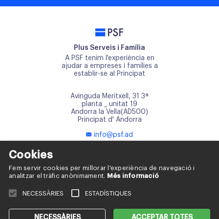
PSF
Plus Serveis i Família
A PSF tenim l'experiència en
ajudar a empreses i famílies a
establir-se al Principat
Avinguda Meritxell, 31 3ª
planta _ unitat 19
Andorra la Vella(AD500)
Principat d' Andorra
info@psf.ad
+376 817 668
Cookies
+376 654 121
Fem servir cookies per millorar l'experiència de navegació i
analitzar el tràfic anònimament.
Més informació
NECESSÀRIES
ESTADÍSTIQUES
Política de cookies
Política de privacitat
Avís legal
©2021 - PSF Plus Servei i Familia
NECESSÀRIES
ACCEPTAR TOTES