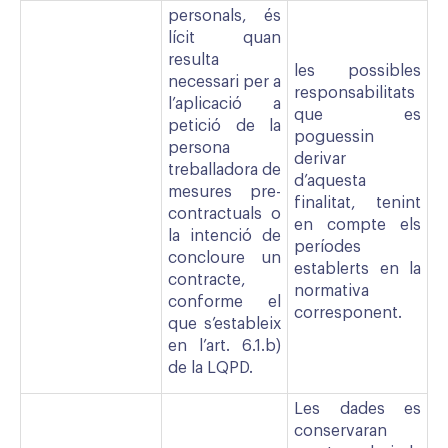
personals, és
lícit quan
resulta
les possibles
necessari per a
responsabilitats
l’aplicació a
que es
petició de la
poguessin
persona
derivar
treballadora de
d’aquesta
mesures pre-
finalitat, tenint
contractuals o
en compte els
la intenció de
períodes
concloure un
establerts en la
contracte,
normativa
conforme el
corresponent.
que s’estableix
en l’art. 6.1.b)
de la LQPD.
Les dades es
conservaran