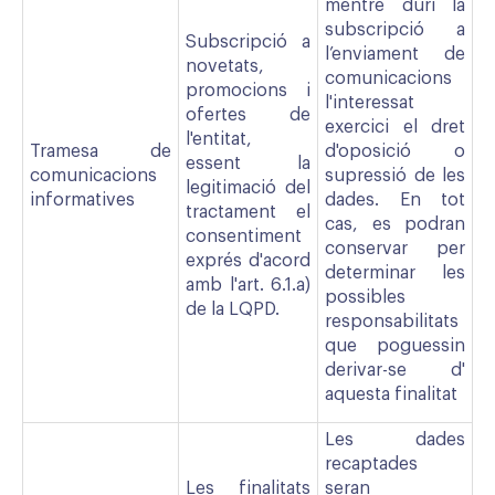
mentre duri la
subscripció a
Subscripció a
l’enviament de
novetats,
comunicacions
promocions i
l'interessat
ofertes de
exercici el dret
l'entitat,
Tramesa de
d'oposició o
essent la
comunicacions
supressió de les
legitimació del
informatives
dades. En tot
tractament el
cas, es podran
consentiment
conservar per
exprés d'acord
determinar les
amb l'art. 6.1.a)
possibles
de la LQPD.
responsabilitats
que poguessin
derivar-se d'
aquesta finalitat
Les dades
recaptades
Les finalitats
seran