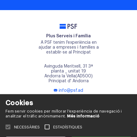
PSF
Plus Serveis i Família
A PSF tenim l'experiència en
ajudar a empreses i famílies a
establir-se al Principat
Avinguda Meritxell, 31 3ª
planta _ unitat 19
Andorra la Vella(AD500)
Principat d' Andorra
info@psf.ad
+376 817 668
Cookies
+376 654 121
Fem servir cookies per millorar l'experiència de navegació i
analitzar el tràfic anònimament.
Més informació
NECESSÀRIES
ESTADÍSTIQUES
Política de cookies
Política de privacitat
Avís legal