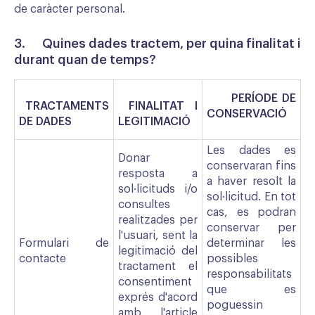
de caràcter personal.
3. Quines dades tractem, per quina finalitat i
durant quan de temps?
PERÍODE DE
TRACTAMENTS
FINALITAT I
CONSERVACIÓ
DE DADES
LEGITIMACIÓ
Les dades es
Donar
conservaran fins
resposta a
a haver resolt la
sol·licituds i/o
sol·licitud. En tot
consultes
cas, es podran
realitzades per
conservar per
l'usuari, sent la
Formulari de
determinar les
legitimació del
contacte
possibles
tractament el
responsabilitats
consentiment
que es
exprés d'acord
poguessin
amb l'article