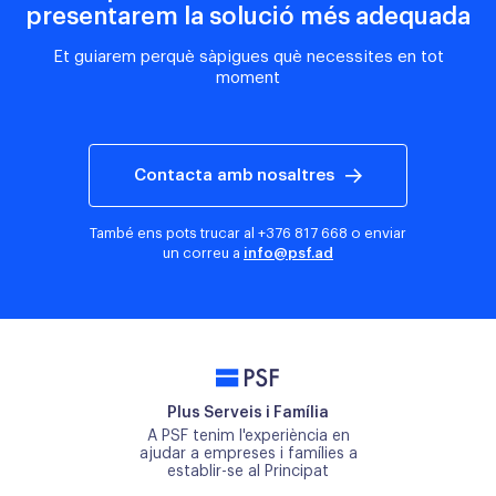
presentarem la solució més adequada
Et guiarem perquè sàpigues què necessites en tot
moment
Contacta amb nosaltres
També ens pots trucar al
+376 817 668
o enviar
un correu a
info@psf.ad
PSF
Plus Serveis i Família
A PSF tenim l'experiència en
ajudar a empreses i famílies a
establir-se al Principat