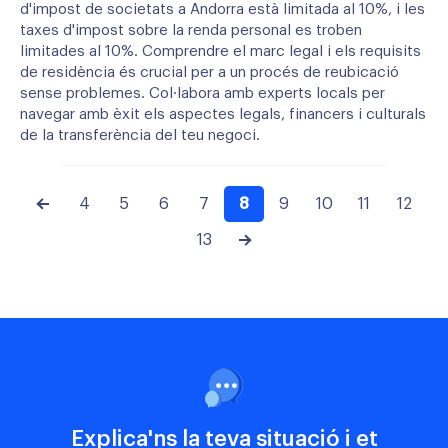
d'impost de societats a Andorra està limitada al 10%, i les
taxes d'impost sobre la renda personal es troben
limitades al 10%. Comprendre el marc legal i els requisits
de residència és crucial per a un procés de reubicació
sense problemes. Col·labora amb experts locals per
navegar amb èxit els aspectes legals, financers i culturals
de la transferència del teu negoci.
4
5
6
7
8
9
10
11
12
13
Explica'ns la teva situació i et