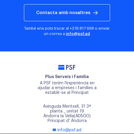
Contacta amb nosaltres
També ens pots trucar al
+376 817 668
o enviar
un correu a
info@psf.ad
PSF
Plus Serveis i Família
A PSF tenim l'experiència en
ajudar a empreses i famílies a
establir-se al Principat
Avinguda Meritxell, 31 3ª
planta _ unitat 19
Andorra la Vella(AD500)
Principat d' Andorra
info@psf.ad