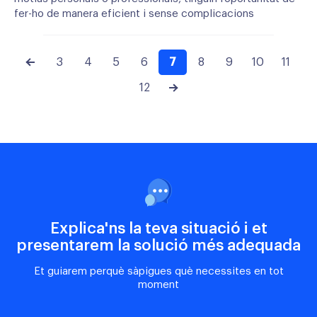
fer-ho de manera eficient i sense complicacions
3
4
5
6
7
8
9
10
11
12
Explica'ns la teva situació i et
presentarem la solució més adequada
Et guiarem perquè sàpigues què necessites en tot
moment