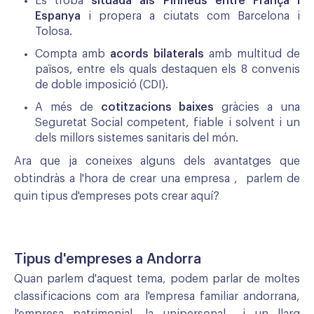
Es troba
situada als Pirineus entre França i
Espanya
i propera a ciutats com Barcelona i
Tolosa.
Compta amb
acords bilaterals
amb multitud de
països, entre els quals destaquen els 8 convenis
de doble imposició (CDI).
A més de
cotitzacions baixes
gràcies a una
Seguretat Social competent, fiable i solvent i un
dels millors sistemes sanitaris del món.
Ara que ja coneixes alguns dels avantatges que
obtindràs a l'hora de crear una empresa , parlem de
quin tipus d'empreses pots crear aquí?
Tipus d'empreses a Andorra
Quan parlem d'aquest tema, podem parlar de moltes
classificacions com ara l'empresa familiar andorrana,
l'empresa patrimonial, la unipersonal… i un llarg