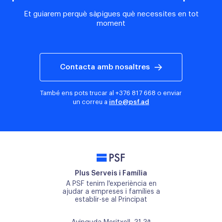
Et guiarem perquè sàpigues què necessites en tot
moment
Contacta amb nosaltres
També ens pots trucar al
+376 817 668
o enviar
un correu a
info@psf.ad
PSF
Plus Serveis i Família
A PSF tenim l'experiència en
ajudar a empreses i famílies a
establir-se al Principat