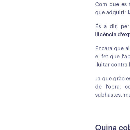
Com que es tr
que adquirir l
És a dir, pe
llicència d'e
Encara que a
el fet que l'
lluitar contra 
Ja que gràcies
de l'obra, c
subhastes, mu
Quina cob