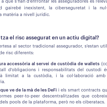
 a què s'han d'enfrontar les asseguradores és l'eleva
rd gairebé inexistent, la ciberseguretat i la nul
a matèria a nivell jurídic.
tza el risc assegurat en un actiu digital?
ertesa al sector tradicional assegurador, s'estan uti
e risc diferents:
ura accessòria al servei de custòdia de wallets
(co
all d'obligacions i responsabilitats del custodi és
tà limitat a la custòdia, i la col·laboració amb
ia.
 que ve de la mà de les DeFi
i els smart contracts q
formes peer-to-peer descentralitzades que cobreix
els pools de la plataforma, però no els ciberatacs.