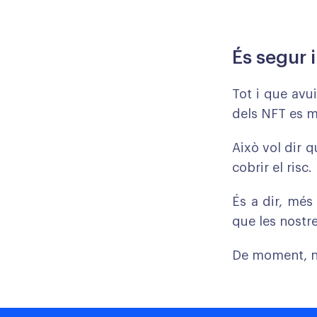
És segur i
Tot i que avu
dels NFT es 
Això vol dir 
cobrir el risc.
És a dir, més
que les nostre
De moment, n