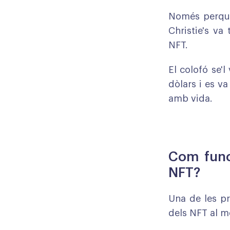
Només perquè 
Christie's va
NFT.
El colofó ​​se
dòlars i es v
amb vida.
Com funci
NFT?
Una de les p
dels NFT al mó