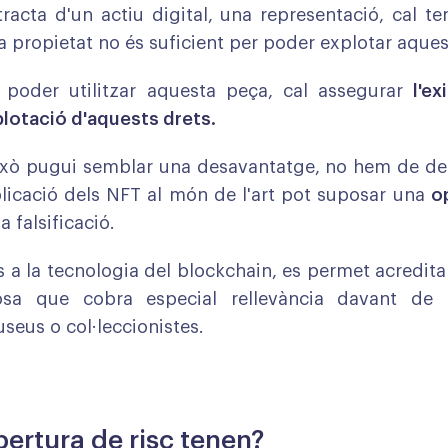
acta d'un actiu digital, una representació, cal t
a propietat no és suficient per poder explotar aques
r poder utilitzar aquesta peça, cal assegurar
l'ex
xplotació d'aquests drets.
ixò pugui semblar una desavantatge, no hem de de
aplicació dels NFT al món de l'art pot suposar una
o
la falsificació.
 a la tecnologia del blockchain, es permet acreditar
osa que cobra especial rellevància davant de
seus o col·leccionistes.
ertura de risc tenen?