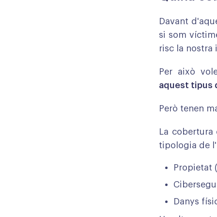
Davant d'aque
si som víctim
risc la nostra 
Per això vole
aquest tipus 
Però tenen ma
La cobertura 
tipologia de l
Propietat (
Cibersegur
Danys físi