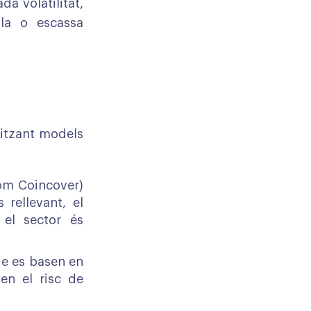
da volatilitat,
·la o escassa
litzant models
m Coincover)
 rellevant, el
 el sector és
ue es basen en
en el risc de