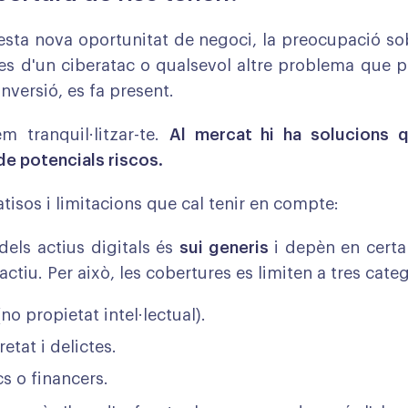
sta nova oportunitat de negoci, la preocupació s
es d'un ciberatac o qualsevol altre problema que 
inversió, es fa present.
m tranquil·litzar-te.
Al mercat hi ha solucions 
de potencials riscos.
tisos i limitacions que cal tenir en compte:
dels actius digitals és
sui generis
i depèn en certa
'actiu. Per això, les cobertures es limiten a tres cate
no propietat intel·lectual).
etat i delictes.
cs o financers.