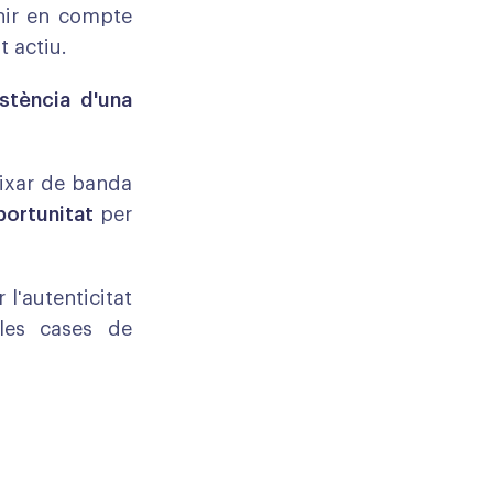
enir en compte
t actiu.
istència d'una
ixar de banda
portunitat
per
 l'autenticitat
 les cases de