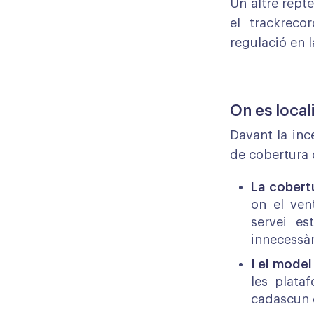
Un altre repte
el trackreco
regulació en l
On es locali
Davant la inc
de cobertura d
La cobert
on el vent
servei es
innecessàr
I el model
les plata
cadascun d