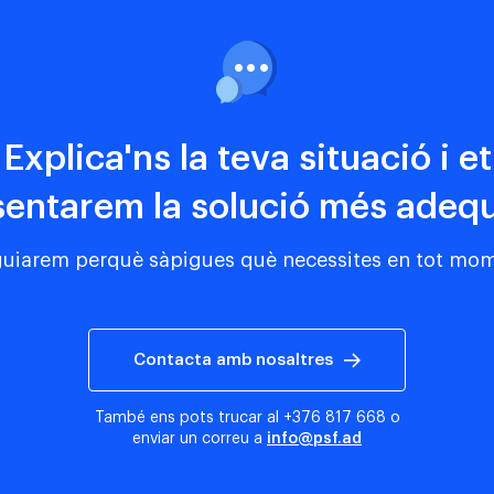
Explica'ns la teva situació i et
sentarem la solució més adeq
guiarem perquè sàpigues què necessites en tot mo
Contacta amb nosaltres
També ens pots trucar al
+376 817 668
o
enviar un correu a
info@psf.ad