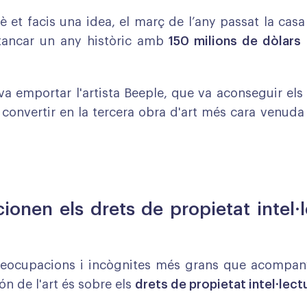
et facis una idea, el març de l’any passat la cas
 tancar un any històric amb
150 milions de dòlars
'l va emportar l'artista Beeple, que va aconseguir el
a convertir en la tercera obra d'art més cara venuda 
onen els drets de propietat intel·l
reocupacions i incògnites més grans que acompan
n de l'art és sobre els
drets de propietat intel·lectu