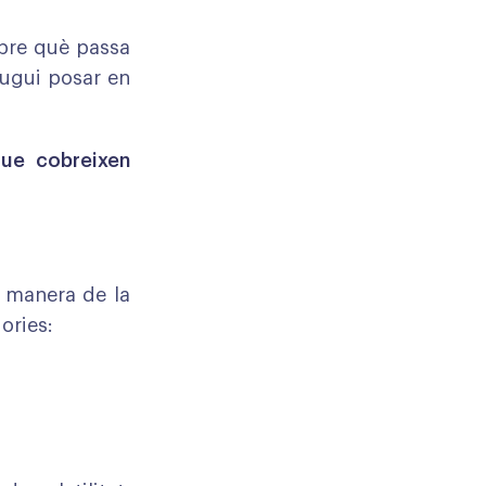
obre què passa
pugui posar en
que cobreixen
 manera de la
gories: