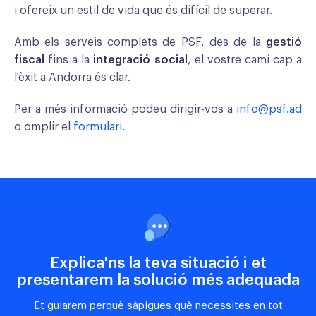
i ofereix un estil de vida que és difícil de superar.
Amb els serveis complets de PSF, des de la
gestió
fiscal
fins a la
integració social
, el vostre camí cap a
l'èxit a Andorra és clar.
Per a més informació podeu dirigir-vos a
info@psf.ad
o omplir el
formulari.
Explica'ns la teva situació i et
presentarem la solució més adequada
Et guiarem perquè sàpigues què necessites en tot