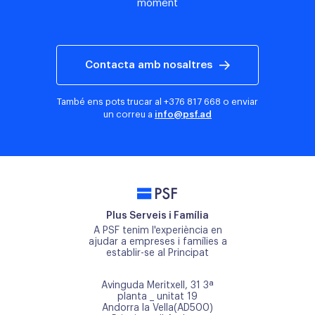
moment
Contacta amb nosaltres
També ens pots trucar al
+376 817 668
o enviar
un correu a
info@psf.ad
PSF
Plus Serveis i Família
A PSF tenim l'experiència en
ajudar a empreses i famílies a
establir-se al Principat
Avinguda Meritxell, 31 3ª
planta _ unitat 19
Andorra la Vella(AD500)