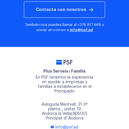
Contacta con nosotros
También nos puedes llamar al
+376 817 668
o
enviar un correo a
info@psf.ad
PSF
Plus Serveis i Família
En PSF tenemos la experiencia
en ayudar a empresas y
familias a establecerse en el
Principado
Avinguda Meritxell, 31 3ª
planta _ unitat 19
Andorra la Vella(AD500)
Principat d' Andorra
info@psf.ad