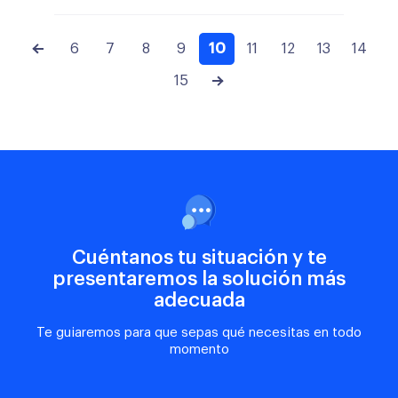
6
7
8
9
10
11
12
13
14
15
Cuéntanos tu situación y te
presentaremos la solución más
adecuada
Te guiaremos para que sepas qué necesitas en todo
momento