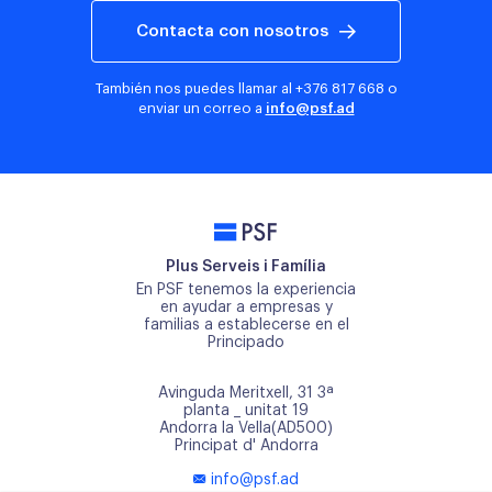
Contacta con nosotros
También nos puedes llamar al
+376 817 668
o
enviar un correo a
info@psf.ad
PSF
Plus Serveis i Família
En PSF tenemos la experiencia
en ayudar a empresas y
familias a establecerse en el
Principado
Avinguda Meritxell, 31 3ª
planta _ unitat 19
Andorra la Vella(AD500)
Principat d' Andorra
info@psf.ad