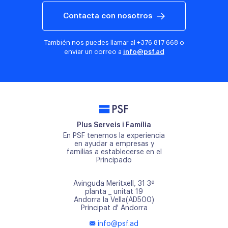
Contacta con nosotros
También nos puedes llamar al
+376 817 668
o
enviar un correo a
info@psf.ad
PSF
Plus Serveis i Família
En PSF tenemos la experiencia
en ayudar a empresas y
familias a establecerse en el
Principado
Avinguda Meritxell, 31 3ª
planta _ unitat 19
Andorra la Vella(AD500)
Principat d' Andorra
info@psf.ad