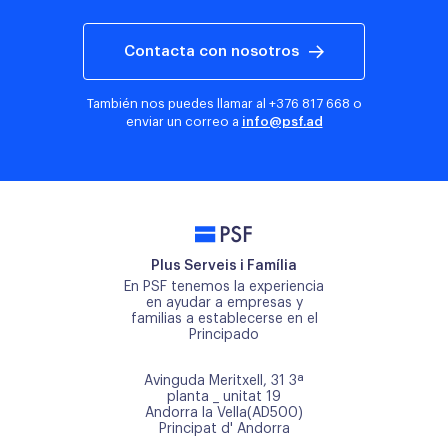
Contacta con nosotros
También nos puedes llamar al
+376 817 668
o
enviar un correo a
info@psf.ad
PSF
Plus Serveis i Família
En PSF tenemos la experiencia
en ayudar a empresas y
familias a establecerse en el
Principado
Avinguda Meritxell, 31 3ª
planta _ unitat 19
Andorra la Vella(AD500)
Principat d' Andorra