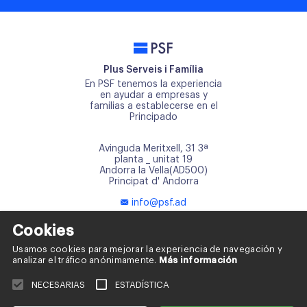
PSF
Plus Serveis i Família
En PSF tenemos la experiencia
en ayudar a empresas y
familias a establecerse en el
Principado
Avinguda Meritxell, 31 3ª
planta _ unitat 19
Andorra la Vella(AD500)
Principat d' Andorra
info@psf.ad
+376 817 668
Cookies
+376 654 121
Usamos cookies para mejorar la experiencia de navegación y
analizar el tráfico anónimamente.
Más información
NECESARIAS
ESTADÍSTICA
Política de cookies
Política de privacidad
Aviso legal